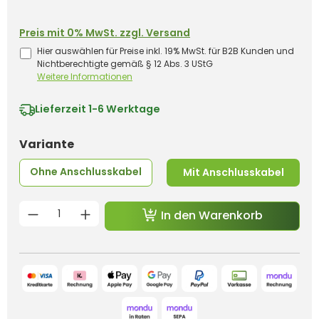
Preis mit 0% MwSt. zzgl. Versand
Hier auswählen für Preise inkl. 19% MwSt. für B2B Kunden und
Nichtberechtigte gemäß § 12 Abs. 3 UStG
Weitere Informationen
Lieferzeit
1-6 Werktage
auswählen
Variante
Ohne Anschlusskabel
Mit Anschlusskabel
Produkt Anzahl: Gib den gewünschten 
In den Warenkorb