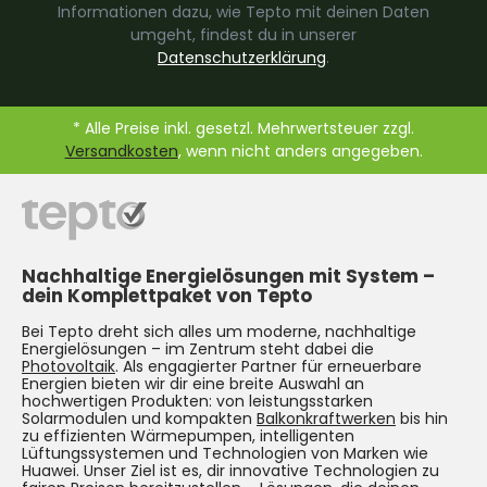
Informationen dazu, wie Tepto mit deinen Daten
umgeht, findest du in unserer
Datenschutzerklärung
.
* Alle Preise inkl. gesetzl. Mehrwertsteuer zzgl.
Versandkosten
, wenn nicht anders angegeben.
Nachhaltige Energielösungen mit System –
dein Komplettpaket von Tepto
Bei Tepto dreht sich alles um moderne, nachhaltige
Energielösungen – im Zentrum steht dabei die
Photovoltaik
. Als engagierter Partner für erneuerbare
Energien bieten wir dir eine breite Auswahl an
hochwertigen Produkten: von leistungsstarken
Solarmodulen und kompakten
Balkonkraftwerken
bis hin
zu effizienten Wärmepumpen, intelligenten
Lüftungssystemen und Technologien von Marken wie
Huawei. Unser Ziel ist es, dir innovative Technologien zu