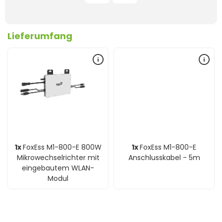
Lieferumfang
1x
FoxEss M1-800-E 800W
1x
FoxEss M1-800-E
Mikrowechselrichter mit
Anschlusskabel - 5m
eingebautem WLAN-
Modul