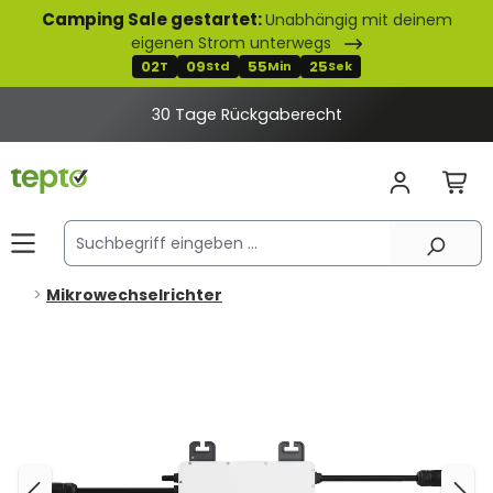
Camping Sale gestartet:
Unabhängig mit deinem
alt springen
eigenen Strom unterwegs
02
09
55
24
T
Std
Min
Sek
30 Tage Rückgaberecht
Mikrowechselrichter
Bildergalerie überspringen