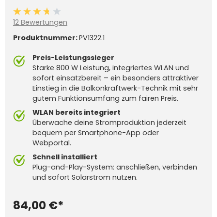
Durchschnittliche Bewertung von 3.8 von 5 Sternen
12 Bewertungen
Produktnummer:
PV1322.1
Preis-Leistungssieger
Starke 800 W Leistung, integriertes WLAN und
sofort einsatzbereit – ein besonders attraktiver
Einstieg in die Balkonkraftwerk-Technik mit sehr
gutem Funktionsumfang zum fairen Preis.
WLAN bereits integriert
Überwache deine Stromproduktion jederzeit
bequem per Smartphone-App oder
Webportal.
Schnell installiert
Plug-and-Play-System: anschließen, verbinden
und sofort Solarstrom nutzen.
84,00 €*