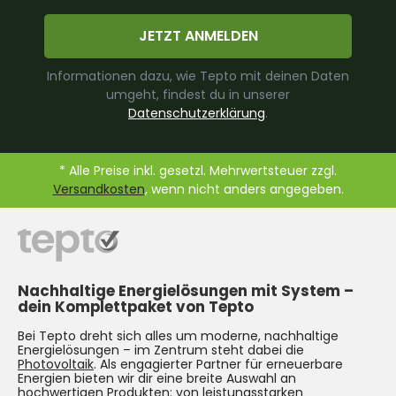
JETZT ANMELDEN
Informationen dazu, wie Tepto mit deinen Daten
umgeht, findest du in unserer
Datenschutzerklärung
.
* Alle Preise inkl. gesetzl. Mehrwertsteuer zzgl.
Versandkosten
, wenn nicht anders angegeben.
Nachhaltige Energielösungen mit System –
dein Komplettpaket von Tepto
Bei Tepto dreht sich alles um moderne, nachhaltige
Energielösungen – im Zentrum steht dabei die
Photovoltaik
. Als engagierter Partner für erneuerbare
Energien bieten wir dir eine breite Auswahl an
hochwertigen Produkten: von leistungsstarken