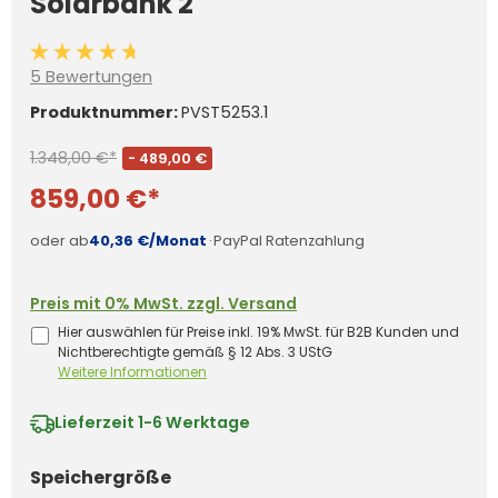
Solarbank 2
Durchschnittliche Bewertung von 4.7 von 5 Sternen
5 Bewertungen
Produktnummer:
PVST5253.1
1.348,00 €*
- 489,00 €
859,00 €*
oder ab
40,36 €/Monat
·
PayPal Ratenzahlung
Preis mit 0% MwSt. zzgl. Versand
Hier auswählen für Preise inkl. 19% MwSt. für B2B Kunden und
Nichtberechtigte gemäß § 12 Abs. 3 UStG
Weitere Informationen
Lieferzeit
1-6 Werktage
auswählen
Speichergröße