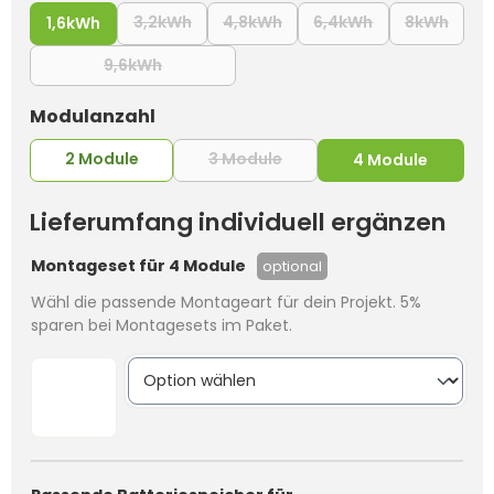
3,2kWh
4,8kWh
6,4kWh
8kWh
1,6kWh
(Diese Option ist zurzeit nicht verfügbar.
(Diese Option ist zurzeit nic
(Diese Option ist
(Diese
9,6kWh
(Diese Option ist zurzeit nicht verfügbar.)
auswählen
Modulanzahl
2 Module
3 Module
(Diese Option ist zurzeit nic
4 Module
Lieferumfang individuell ergänzen
Montageset für 4 Module
optional
Wähl die passende Montageart für dein Projekt. 5%
sparen bei Montagesets im Paket.