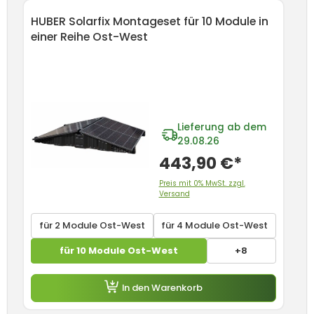
Produktgalerie überspringen
HUBER Solarfix Montageset für 10 Module in
K2
einer Reihe Ost-West
M
Lieferung ab dem
29.08.26
443,90 €*
Preis mit 0% MwSt. zzgl.
Versand
für 2 Module Ost-West
für 4 Module Ost-West
für 10 Module Ost-West
+8
In den Warenkorb