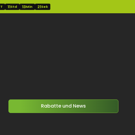
11
13
20
T
Std
Min
Sek
Rabatte und News