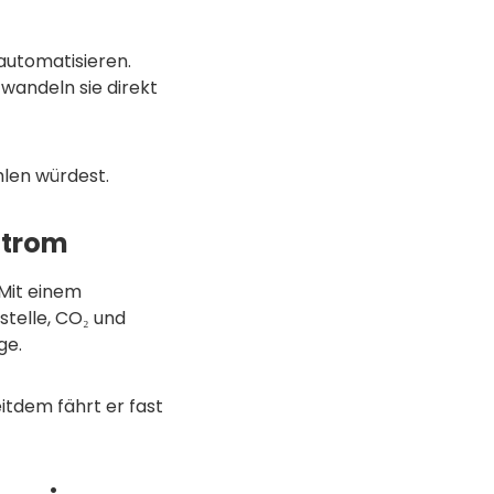
automatisieren.
wandeln sie direkt
hlen würdest.
Strom
Mit einem
stelle, CO₂ und
ge.
itdem fährt er fast