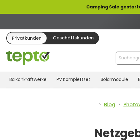
pringen
Zur Hauptnavigation springen
Camping Sale gestart
Geschäftskunden
Privatkunden
Balkonkraftwerke
PV Komplettset
Solarmodule
Blog
Photo
Netzgeb