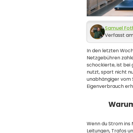
Samuel Fot
Verfasst am
In den letzten Woch
Netzgebühren zahlen
schockierte, ist be
nutzt, spart nicht 
unabhängiger vom St
Eigenverbrauch erhö
Warum 
Wenn du Strom ins N
Leitungen, Trafos u