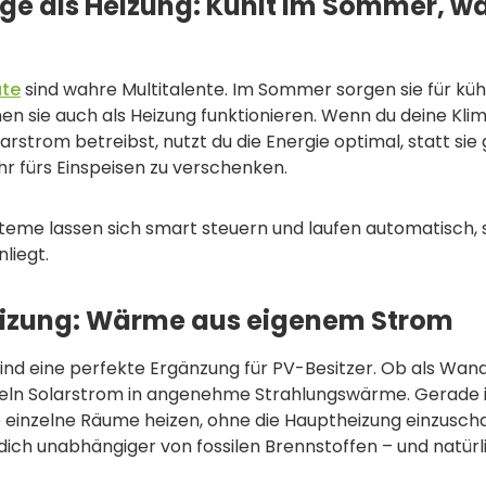
age als Heizung: Kühlt im Sommer, w
äte
sind wahre Multitalente. Im Sommer sorgen sie für küh
n sie auch als Heizung funktionieren. Wenn du deine Kli
rstrom betreibst, nutzt du die Energie optimal, statt sie
r fürs Einspeisen zu verschenken.
steme lassen sich smart steuern und laufen automatisch,
liegt.
heizung: Wärme aus eigenem Strom
ind eine perfekte Ergänzung für PV-Besitzer. Ob als Wan
deln Solarstrom in angenehme Strahlungswärme. Gerade i
 einzelne Räume heizen, ohne die Hauptheizung einzuscha
ich unabhängiger von fossilen Brennstoffen – und natürl