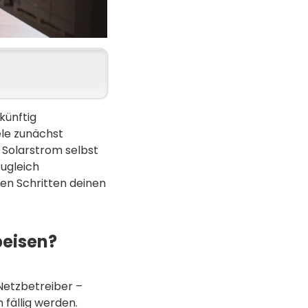
künftig
ele zunächst
 Solarstrom selbst
zugleich
ren Schritten deinen
peisen?
 Netzbetreiber –
 fällig werden.