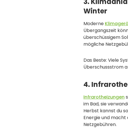
3. Klimaanl
Winter
Moderne
Klimager
Übergangszeit könne
überschüssigem Sola
mögliche Netzgebüh
Das Beste: Viele Sy
Überschussstrom an
4. Infrarot
Infrarotheizungen
s
im Bad, sie verwan
Herbst kannst du so
Energie und macht d
Netzgebühren.