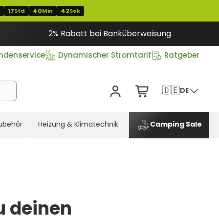
17
40
40
Std
Min
Sek
2% Rabatt bei Banküberweisung
ndenservice
Dynamischer Stromtarif
Ratgeber
🇩🇪
DE
ubehör
Heizung & Klimatechnik
Camping Sale
u deinen