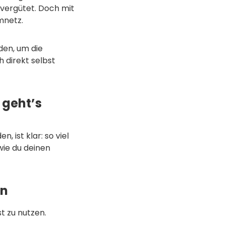
 vergütet. Doch mit
mnetz.
den, um die
h direkt selbst
 geht’s
 ist klar: so viel
wie du deinen
ln
t zu nutzen.