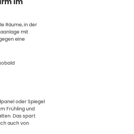
arm im
le Räume, in der
maanlage mit
 gegen eine
 sobald
dpanel oder Spiegel
m Frühling und
lten. Das spart
ich auch von