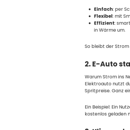
Einfach
: per S
Flexibel
: mit S
Effizient
: smar
in Wärme um.
So bleibt der Strom
2. E-Auto st
Warum Strom ins Ne
Elektroauto nutzt d
Spritpreise. Ganz e
Ein Beispiel: Ein N
kostenlos geladen m