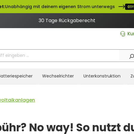
et:
Unabhängig mit deinem eigenen Strom unterwegs
01
T
30 Tage Rückgaberecht
Ku
Batteriespeicher
Wechselrichter
Unterkonstruktion
Z
voltaikanlagen
ühr? No way! So nutzt d