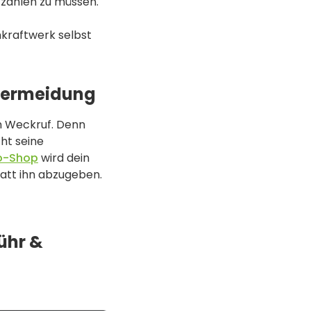
 zahlen zu müssen.
nkraftwerk selbst
-Vermeidung
in Weckruf. Denn
ht seine
o-Shop
wird dein
tatt ihn abzugeben.
ühr &