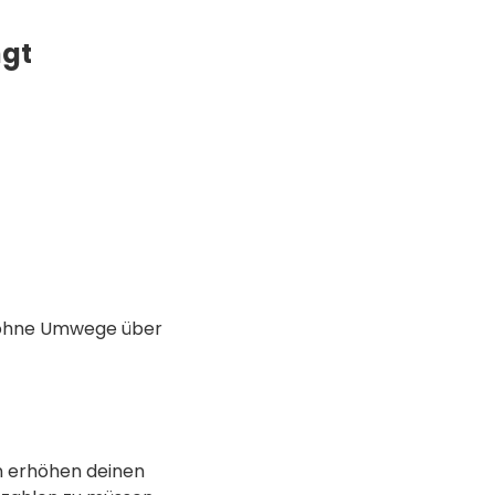
ngt
– ohne Umwege über
en erhöhen deinen