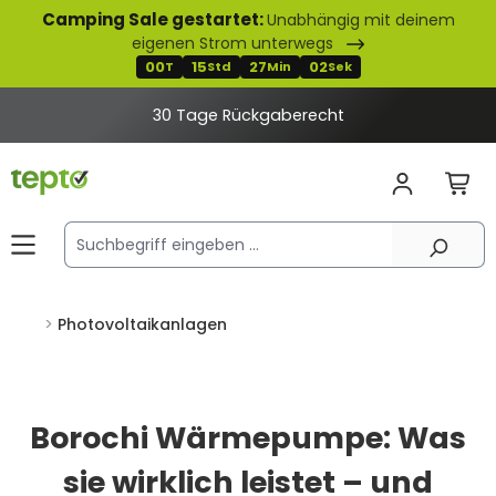
Camping Sale gestartet:
Unabhängig mit deinem
alt springen
eigenen Strom unterwegs
00
15
27
01
T
Std
Min
Sek
30 Tage Rückgaberecht
Photovoltaikanlagen
Borochi Wärmepumpe: Was
sie wirklich leistet – und