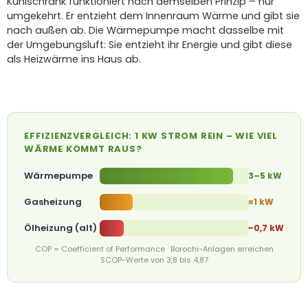
Kühlschrank funktioniert nach demselben Prinzip – nur
umgekehrt. Er entzieht dem Innenraum Wärme und gibt sie
nach außen ab. Die Wärmepumpe macht dasselbe mit
der Umgebungsluft: Sie entzieht ihr Energie und gibt diese
als Heizwärme ins Haus ab.
EFFIZIENZVERGLEICH: 1 KW STROM REIN – WIE VIEL
WÄRME KOMMT RAUS?
Wärmepumpe
3–5 kW
Gasheizung
≈1 kW
Ölheizung (alt)
~0,7 kW
COP = Coefficient of Performance · Borochi-Anlagen erreichen
SCOP-Werte von 3,8 bis 4,87