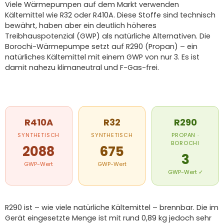
Viele Wärmepumpen auf dem Markt verwenden
Kältemittel wie R32 oder R410A. Diese Stoffe sind technisch
bewährt, haben aber ein deutlich höheres
Treibhauspotenzial (GWP) als natürliche Alternativen. Die
Borochi-Wärmepumpe setzt auf R290 (Propan) – ein
natürliches Kältemittel mit einem GWP von nur 3. Es ist
damit nahezu klimaneutral und F-Gas-frei.
R410A
R32
R290
SYNTHETISCH
SYNTHETISCH
PROPAN ·
BOROCHI
2088
675
3
GWP-Wert
GWP-Wert
GWP-Wert ✓
R290 ist – wie viele natürliche Kältemittel – brennbar. Die im
Gerät eingesetzte Menge ist mit rund 0,89 kg jedoch sehr