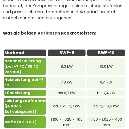
bedeutet, der Kompressor regelt seine Leistung stufenlos
und passt sich dem tatsächlichen Heizbedarf an, statt
einfach nur an- und auszugehen.
Was die beiden Varianten konkret leisten:
Merkmal
BWP-8
BWP-10
Nennheizleistung
(bei +7 °C / 35 °C
8,3 kW
10,0 kW
Vorlauf)
Heizleistung bei -7
7,8 kW
9,4 kW
°C
Kühlleistung
bis 6,7 kW
bis 7,4 kW
Leistungsaufnahme
(je nach
ca. 1,65–2,7 kW
ca. 2,1–3,3 kW
Betriebspunkt)
1.100 × 1.025 × 400
1.100 × 1.025 × 400
Maße (B × H × T)
mm
mm