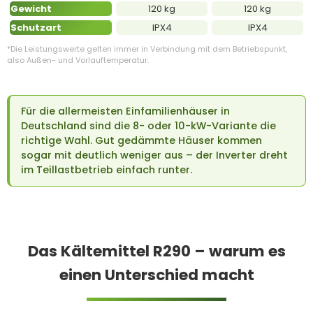
Gewicht
120 kg
120 kg
Schutzart
IPX4
IPX4
*Die Leistungswerte gelten immer in Verbindung mit dem Betriebspunkt,
also Außen- und Vorlauftemperatur.
Für die allermeisten Einfamilienhäuser in
Deutschland sind die 8- oder 10-kW-Variante die
richtige Wahl. Gut gedämmte Häuser kommen
sogar mit deutlich weniger aus – der Inverter dreht
im Teillastbetrieb einfach runter.
Das Kältemittel R290 – warum es
einen Unterschied macht