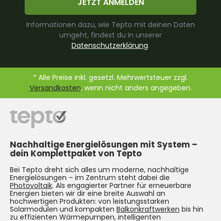
JETZT ANMELDEN
Informationen dazu, wie Tepto mit deinen Daten
umgeht, findest du in unserer
Datenschutzerklärung
.
* Alle Preise inkl. gesetzl. Mehrwertsteuer zzgl.
Versandkosten
, wenn nicht anders angegeben.
Nachhaltige Energielösungen mit System –
dein Komplettpaket von Tepto
Bei Tepto dreht sich alles um moderne, nachhaltige
Energielösungen – im Zentrum steht dabei die
Photovoltaik
. Als engagierter Partner für erneuerbare
Energien bieten wir dir eine breite Auswahl an
hochwertigen Produkten: von leistungsstarken
Solarmodulen und kompakten
Balkonkraftwerken
bis hin
zu effizienten Wärmepumpen, intelligenten