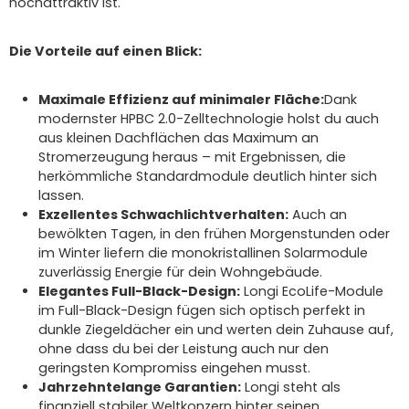
hochattraktiv ist.
Die Vorteile auf einen Blick:
Maximale Effizienz auf minimaler Fläche:
Dank
modernster HPBC 2.0-Zelltechnologie holst du auch
aus kleinen Dachflächen das Maximum an
Stromerzeugung heraus – mit Ergebnissen, die
herkömmliche Standardmodule deutlich hinter sich
lassen.
Exzellentes Schwachlichtverhalten:
Auch an
bewölkten Tagen, in den frühen Morgenstunden oder
im Winter liefern die monokristallinen Solarmodule
zuverlässig Energie für dein Wohngebäude.
Elegantes Full-Black-Design:
Longi EcoLife-Module
im Full-Black-Design fügen sich optisch perfekt in
dunkle Ziegeldächer ein und werten dein Zuhause auf,
ohne dass du bei der Leistung auch nur den
geringsten Kompromiss eingehen musst.
Jahrzehntelange Garantien:
Longi steht als
finanziell stabiler Weltkonzern hinter seinen