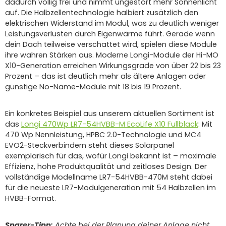
dadurch völlig frei und nimmt ungestört mehr Sonnenlicht
auf. Die Halbzellentechnologie halbiert zusätzlich den
elektrischen Widerstand im Modul, was zu deutlich weniger
Leistungsverlusten durch Eigenwärme führt. Gerade wenn
dein Dach teilweise verschattet wird, spielen diese Module
ihre wahren Stärken aus. Moderne Longi-Module der Hi-MO
X10-Generation erreichen Wirkungsgrade von über 22 bis 23
Prozent – das ist deutlich mehr als ältere Anlagen oder
günstige No-Name-Module mit 18 bis 19 Prozent.
Ein konkretes Beispiel aus unserem aktuellen Sortiment ist
das
Longi 470Wp LR7-54HVBB-M EcoLife X10 Fullblack
: Mit
470 Wp Nennleistung, HPBC 2.0-Technologie und MC4
EVO2-Steckverbindern steht dieses Solarpanel
exemplarisch für das, wofür Longi bekannt ist – maximale
Effizienz, hohe Produktqualität und zeitloses Design. Der
vollständige Modellname LR7-54HVBB-470M steht dabei
für die neueste LR7-Modulgeneration mit 54 Halbzellen im
HVBB-Format.
Sparer-Tipp:
Achte bei der Planung deiner Anlage nicht