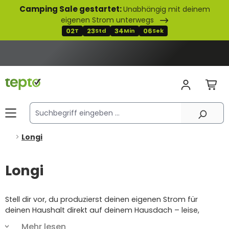
Camping Sale gestartet:
Unabhängig mit deinem
alt springen
eigenen Strom unterwegs
02
23
34
06
T
Std
Min
Sek
Longi
Longi
Stell dir vor, du produzierst deinen eigenen Strom für
deinen Haushalt direkt auf deinem Hausdach – leise,
sauber, nachhaltig und ganz ohne monatliche Schocks bei
Mehr lesen