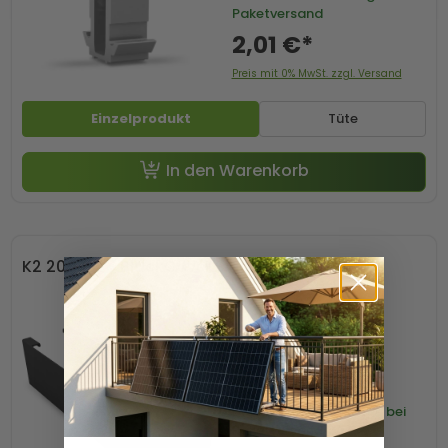
Paketversand
2,01 €*
Preis mit 0% MwSt. zzgl. Versand
Einzelprodukt
Tüte
In den Warenkorb
K2 2003523 BlackCover SingleRail 36
Lieferzeit
1-3 Werktage bei
Paketversand