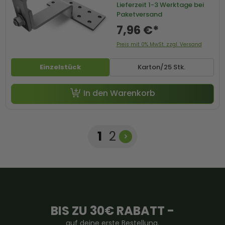
Lieferzeit
1-3 Werktage bei
Paketversand
7,96 €*
Preis mit 0% MwSt. zzgl. Versand
Einzelstück
Karton/25 Stk.
In den Warenkorb
Seite
Seite
1
2
BIS ZU 30€ RABATT -
auf deine erste Bestellung.