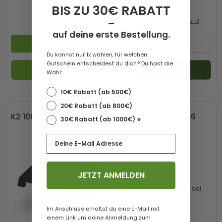
3,03 €*
BIS ZU 30€ RABATT
-
Preis mit 0% MwSt. zzgl. Versand
auf deine erste Bestellung.
Einzelprodukt
Tüte/16 Stk.
Du kannst nur 1x wählen, für welchen
Gutschein entscheidest du dich? Du hast die
In den Warenkorb
Wahl:
10€ Rabatt (ab 500€)
20€ Rabatt (ab 800€)
K2 1004767 Endkappe EndCap für SingleRail 36
30€ Rabatt (ab 1000€) ⭐️
Email
JETZT ANMELDEN
Lieferzeit
1-3 Werktage bei
Paketversand
Im Anschluss erhältst du eine E-Mail mit
0,41 €*
einem Link um deine Anmeldung zum