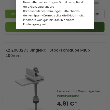
Newsletter zu bestätigen. Damit akzeptierst
Preis mit 0% MwSt. zzgl. Versand
du gleichzeitig unsere
Datenschutzbestimmungen. Bitte checke
Einzelstück
Tüte/100 Stk
Karton/2000 Stk.
deinen Spam-Ordner, sollte die E-Mail nicht
innerhalb weniger Minuten in deinem
Posteingang sein.
In den Warenkorb
K2 2003273 SingleRail Stockschraube M10 x
200mm
Lieferzeit
1-3 Werktage bei
Paketversand
4,81 €*