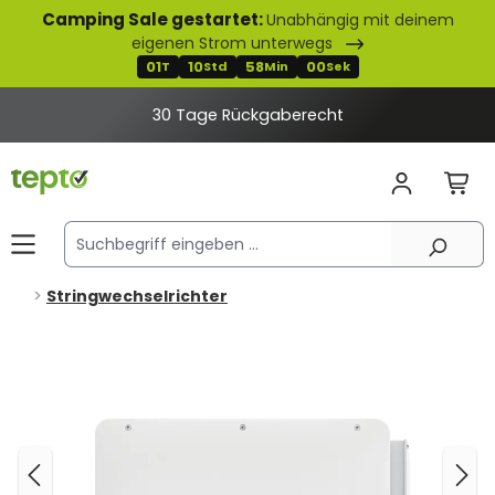
Camping Sale gestartet:
Unabhängig mit deinem
alt springen
eigenen Strom unterwegs
01
10
58
00
T
Std
Min
Sek
30 Tage Rückgaberecht
Stringwechselrichter
Bildergalerie überspringen