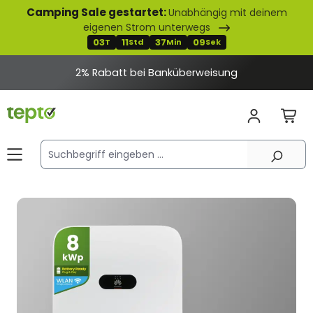
Camping Sale gestartet:
Unabhängig mit deinem
alt springen
eigenen Strom unterwegs
03
11
37
08
T
Std
Min
Sek
ei Banküberweisung
Bildergalerie überspringen