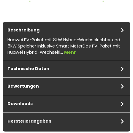
Beschreibung
Huawei PV-Paket mit 8kW Hybrid-Wechselrichter und
5kW Speicher inklusive Smart MeterDas PV-Paket mit
1x
Huawei BMS LUNA2000-
1x
Smart Meter Huawei
Huawei Hybrid-Wechselri…
Mehr
5KW-C0 Power Module
DTSU666-H 3ph 3x100A
Sensoren
Technische Daten
Bewertungen
Downloads
Herstellerangaben