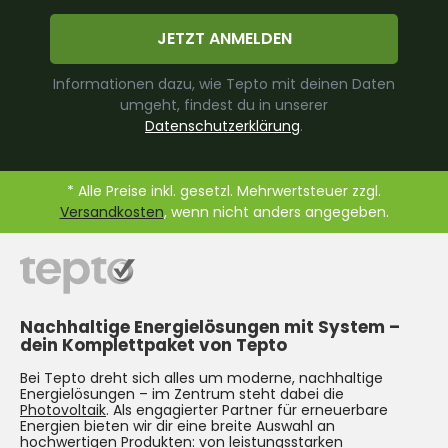
JETZT ANMELDEN
Informationen dazu, wie Tepto mit deinen Daten
umgeht, findest du in unserer
Datenschutzerklärung
.
* Alle Preise inkl. gesetzl. Mehrwertsteuer zzgl.
Versandkosten
, wenn nicht anders angegeben.
Nachhaltige Energielösungen mit System –
dein Komplettpaket von Tepto
Bei Tepto dreht sich alles um moderne, nachhaltige
Energielösungen – im Zentrum steht dabei die
Photovoltaik
. Als engagierter Partner für erneuerbare
Energien bieten wir dir eine breite Auswahl an
hochwertigen Produkten: von leistungsstarken