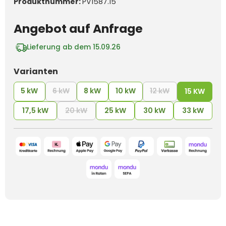
Produktnummer:
PV1587.15
Angebot auf Anfrage
Lieferung ab dem 15.09.26
auswählen
Varianten
5 kW
6 kW
8 kW
10 kW
12 kW
(Diese Option ist zurzeit nicht verfügbar.)
(Diese Option ist
15 KW
17,5 kW
20 kW
25 kW
30 kW
33 kW
(Diese Option ist zurzeit nicht verfügbar.