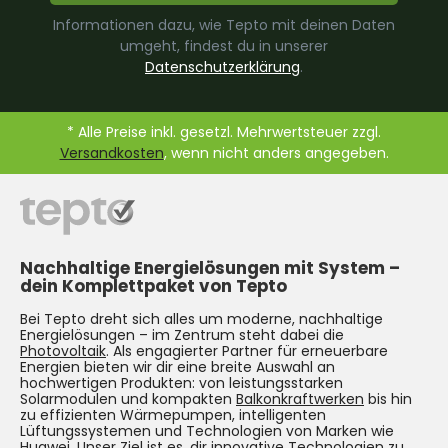
Informationen dazu, wie Tepto mit deinen Daten
umgeht, findest du in unserer
Datenschutzerklärung
.
* Alle Preise inkl. gesetzl. Mehrwertsteuer zzgl.
Versandkosten
, wenn nicht anders angegeben.
Nachhaltige Energielösungen mit System –
dein Komplettpaket von Tepto
Bei Tepto dreht sich alles um moderne, nachhaltige
Energielösungen – im Zentrum steht dabei die
Photovoltaik
. Als engagierter Partner für erneuerbare
Energien bieten wir dir eine breite Auswahl an
hochwertigen Produkten: von leistungsstarken
Solarmodulen und kompakten
Balkonkraftwerken
bis hin
zu effizienten Wärmepumpen, intelligenten
Lüftungssystemen und Technologien von Marken wie
Huawei. Unser Ziel ist es, dir innovative Technologien zu