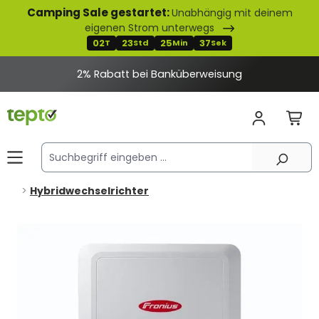
Camping Sale gestartet:
Unabhängig mit deinem
alt springen
eigenen Strom unterwegs
02
23
25
37
T
Std
Min
Sek
2% Rabatt bei Banküberweisung
Hybridwechselrichter
Bildergalerie überspringen