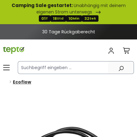
Camping Sale gestartet:
Unabhängig mit deinem
alt springen
eigenen Strom unterwegs
01
18
10
32
T
Std
Min
Sek
30 Tage Rückgaberecht
Ecoflow
Bildergalerie überspringen