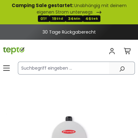
Camping Sale gestartet:
Unabhängig mit deinem
alt springen
eigenen Strom unterwegs
01
19
34
46
T
Std
Min
Sek
30 Tage Rückgaberecht
Bildergalerie überspringen