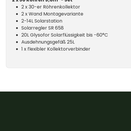
2 x 30-er Röhrenkollektor
2 x Wand Montagevariante
2-14L Solarstation
Solarregler SR 658
20L Glysofor Solarflüssigkeit bis -60°C
Ausdehnungsgefäß 25L
1 x flexibler Kollektorverbinder