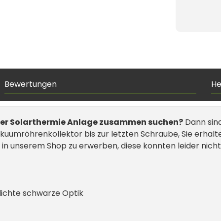
x
Solarrohr für
2x
Reflektor 30 Kraft
hrenkollektor
Bewertungen
He
umröhrenkollekt
olarthermie Blue
n/Kraft (14mm)
Ihrer Solarthermie Anlage zusammen suchen?
Dann sind
kuumröhrenkollektor bis zur letzten Schraube, Sie erhalt
in unserem Shop zu erwerben, diese konnten leider nicht
hlichte schwarze Optik