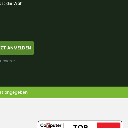
st die Wahl:
TZT ANMELDEN
 unserer
ers angegeben.