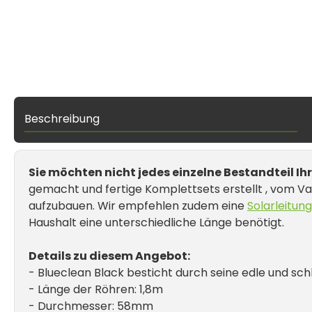
1x
Varem
1x
Verbinder 100mm
60
Ausdehnungsgefäß
Wellrohr DN16
Rö
Beschreibung
25 Liter
Solarthermie 3/4"
Vaku
or S
Clea
Sie möchten nicht jedes einzelne Bestandteil 
gemacht und fertige Komplettsets erstellt , vom Va
aufzubauen. Wir empfehlen zudem eine
Solarleitung
Haushalt eine unterschiedliche Länge benötigt.
Details zu diesem Angebot:
- Blueclean Black besticht durch seine edle und sc
- Länge der Röhren: 1,8m
- Durchmesser: 58mm