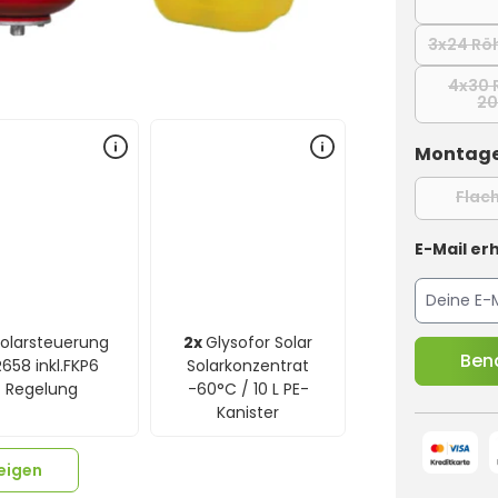
3x24 Rö
4x30 
2
Montage
Flac
E-Mail erh
olarsteuerung
2x
Glysofor Solar
Bena
658 inkl.FKP6
Solarkonzentrat
Regelung
-60°C / 10 L PE-
Kanister
eigen