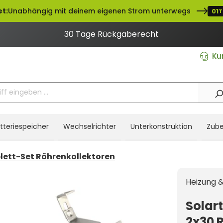
t:
Unabhängig mit deinem eigenen Strom unterwegs
01
T
30 Tage Rückgaberecht
Ku
tteriespeicher
Wechselrichter
Unterkonstruktion
Zube
ett-Set Röhrenkollektoren
Heizung &
Solar
2x30 