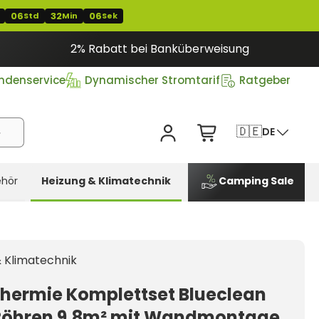
06
32
05
Std
Min
Sek
2% Rabatt bei Banküberweisung
ndenservice
Dynamischer Stromtarif
Ratgeber
🇩🇪
DE
hör
Heizung & Klimatechnik
Camping Sale
 Klimatechnik
thermie Komplettset Blueclean
Röhren 9,8m² mit Wandmontage