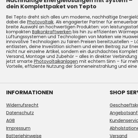
Nachhaltige Energielösungen mit System –
dein Komplettpaket von Tepto
Bei Tepto dreht sich alles um moderne, nachhaltige Energie
dabei die
Photovoltaik
. Als engagierter Partner für erneuerbar
breite Auswahl an hochwertigen Produkten: von leistungsst
kompakten
Balkonkraftwerken
bis hin zu effizienten Wärmep
Lüftungssystemen und Technologien von Marken wie Huawei. Un
innovative Technologien zu fairen Preisen bereitzustellen – 
entlasten, deine Investition sichern und einen Beitrag zur Ene
nicht nur einzelne Artikel, sondern ein durchdachtes Komplet
Versand, Montage und Zubehör – alles in direkter Verbindun
jetzt smarte
Photovoltaikanlagen
mit echtem Sinn – für mehr
Vorteile, effiziente Nutzung der Sonneneinstrahlung und eine
INFORMATIONEN
SHOP SER
Widerrufsrecht
Geschaeftsk
Datenschutz
Angebotsanf
AGB
Kundenservi
Impressum
Abholstation
Batteriehinweise
Versand