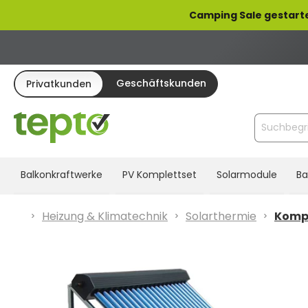
pringen
Zur Hauptnavigation springen
Camping Sale gestarte
Geschäftskunden
Privatkunden
Balkonkraftwerke
PV Komplettset
Solarmodule
Ba
Heizung & Klimatechnik
Solarthermie
Kompl
Bildergalerie überspringen