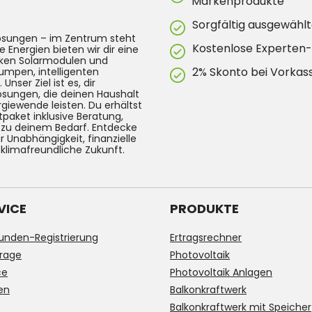
Markenprodukte
Sorgfältig ausgewählt
lösungen – im Zentrum steht
Kostenlose Experten
e Energien bieten wir dir eine
arken Solarmodulen und
2% Skonto bei Vorkas
umpen, intelligenten
ser Ziel ist es, dir
Lösungen, die deinen Haushalt
rgiewende leisten. Du erhältst
tpaket inklusive Beratung,
g zu deinem Bedarf. Entdecke
 Unabhängigkeit, finanzielle
 klimafreundliche Zukunft.
VICE
PRODUKTE
unden-Registrierung
Ertragsrechner
rage
Photovoltaik
ce
Photovoltaik Anlagen
en
Balkonkraftwerk
Balkonkraftwerk mit Speicher