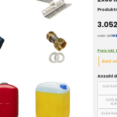
Produkt
3.052
oder ab
14
Preis inkl
Bald wi
Anzahl 
1x12 Rö
1x30 
4,
2x24 Rö