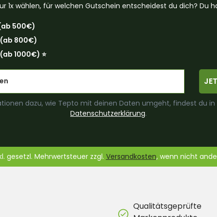
ur 1x wählen, für welchen Gutschein entscheidest du dich? Du ha
(ab 500€)
 (ab 800€)
(ab 1000€) ⭐️
JE
tionen dazu, wie Tepto mit deinen Daten umgeht, findest du in
Datenschutzerklärung
.
nkl. gesetzl. Mehrwertsteuer zzgl.
Versandkosten
, wenn nicht and
Qualitätsgeprüfte