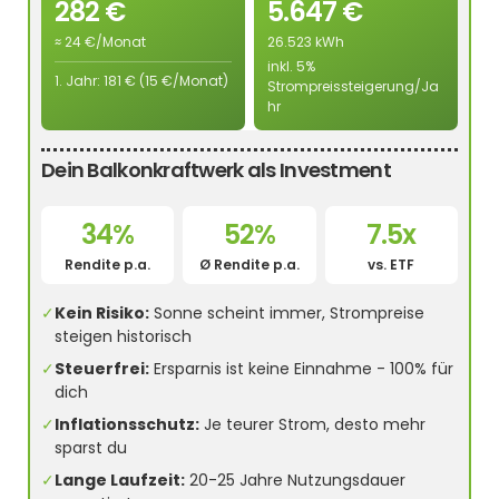
282 €
5.647 €
≈ 24 €/Monat
26.523 kWh
inkl. 5%
1. Jahr: 181 € (15 €/Monat)
Strompreissteigerung/Ja
hr
Dein Balkonkraftwerk als Investment
34%
52%
7.5x
Rendite p.a.
Ø Rendite p.a.
vs. ETF
✓
Kein Risiko:
Sonne scheint immer, Strompreise
steigen historisch
✓
Steuerfrei:
Ersparnis ist keine Einnahme - 100% für
dich
✓
Inflationsschutz:
Je teurer Strom, desto mehr
sparst du
✓
Lange Laufzeit:
20-25 Jahre Nutzungsdauer