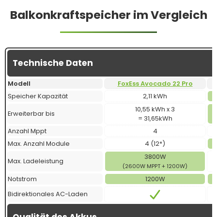
Balkonkraftspeicher im Vergleich
Technische Daten
Modell
FoxEss Avocado 22 Pro
Speicher Kapazität
2,11 kWh
10,55 kWh x 3
Erweiterbar bis
= 31,65kWh
Anzahl Mppt
4
Max. Anzahl Module
4 (12*)
3800W
Max. Ladeleistung
(2600W MPPT + 1200W)
Notstrom
1200W
Bidirektionales AC-Laden