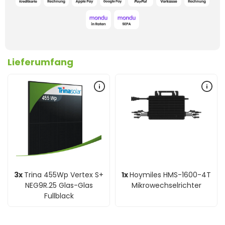
Lieferumfang
3x
Trina 455Wp Vertex S+
1x
Hoymiles HMS-1600-4T
NEG9R.25 Glas-Glas
Mikrowechselrichter
Fullblack