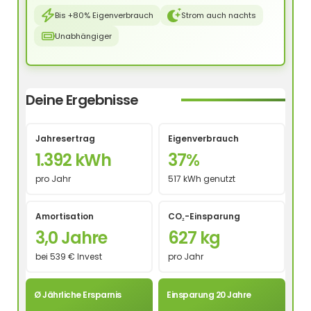
Bis +80% Eigenverbrauch
Strom auch nachts
Unabhängiger
Deine Ergebnisse
Jahresertrag
Eigenverbrauch
1.392 kWh
37%
pro Jahr
517 kWh genutzt
Amortisation
CO₂-Einsparung
3,0 Jahre
627 kg
bei 539 € Invest
pro Jahr
Ø Jährliche Ersparnis
Einsparung 20 Jahre