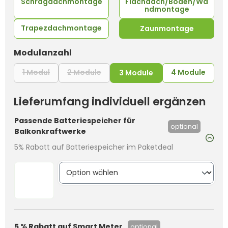
Schrägdachmontage
Flachdach/Boden/Wa
ndmontage
Trapezdachmontage
Zaunmontage
auswählen
Modulanzahl
1 Modul
2 Module
4 Module
(Diese Option ist zurzeit nicht verfügbar.)
(Diese Option ist zurzeit nicht verfüg
3 Module
Lieferumfang individuell ergänzen
Passende Batteriespeicher für
optional
Balkonkraftwerke
5% Rabatt auf Batteriespeicher im Paketdeal
5 % Rabatt auf Smart Meter
optional