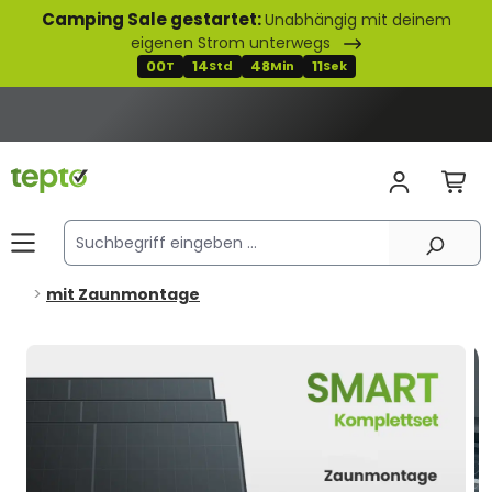
Camping Sale gestartet:
Unabhängig mit deinem
alt springen
eigenen Strom unterwegs
00
14
48
10
T
Std
Min
Sek
mit Zaunmontage
Bildergalerie überspringen