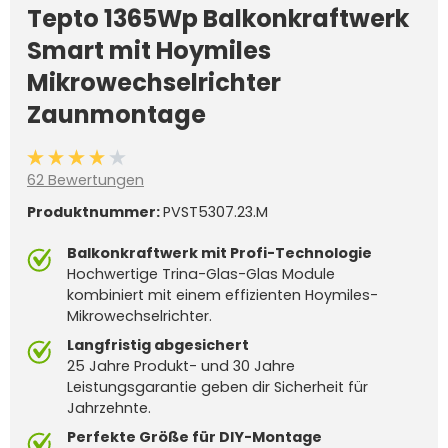
Tepto 1365Wp Balkonkraftwerk
Smart mit Hoymiles
Mikrowechselrichter
Zaunmontage
Durchschnittliche Bewertung von 4 von 5 Sternen
62 Bewertungen
Produktnummer:
PVST5307.23.M
Balkonkraftwerk mit Profi-Technologie
Hochwertige Trina-Glas-Glas Module
kombiniert mit einem effizienten Hoymiles-
Mikrowechselrichter.
Langfristig abgesichert
25 Jahre Produkt- und 30 Jahre
Leistungsgarantie geben dir Sicherheit für
Jahrzehnte.
Perfekte Größe für DIY-Montage