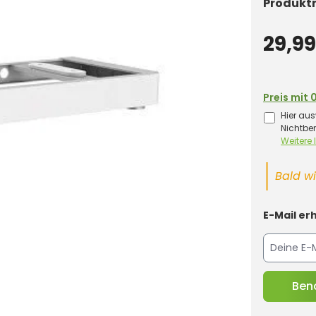
Produkt
29,99
Preis mit 
Hier aus
Nichtbe
Weitere
Bald wi
E-Mail erh
Bena