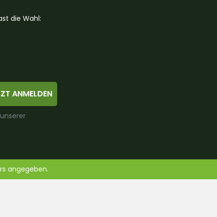
st die Wahl:
TZT ANMELDEN
 unserer
ers angegeben.