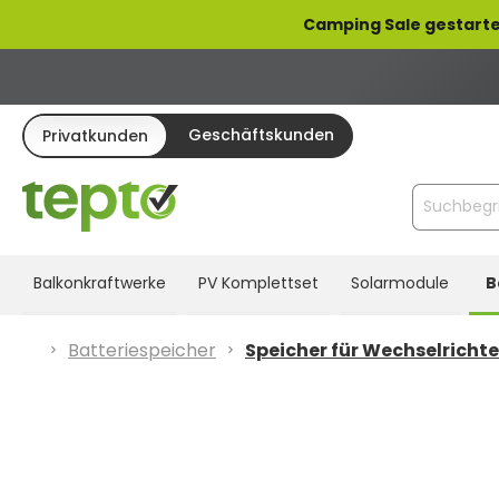
pringen
Zur Hauptnavigation springen
Camping Sale gestarte
Geschäftskunden
Privatkunden
Balkonkraftwerke
PV Komplettset
Solarmodule
B
Batteriespeicher
Speicher für Wechselrichte
Bildergalerie überspringen