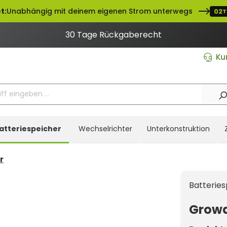
t:
Unabhängig mit deinem eigenen Strom unterwegs
02
T
30 Tage Rückgaberecht
Ku
atteriespeicher
Wechselrichter
Unterkonstruktion
r
Batteries
Growa