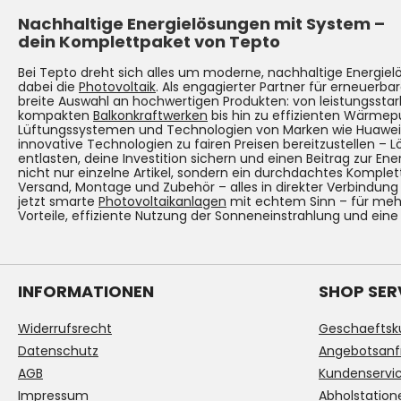
Nachhaltige Energielösungen mit System –
dein Komplettpaket von Tepto
Bei Tepto dreht sich alles um moderne, nachhaltige Energie
dabei die
Photovoltaik
. Als engagierter Partner für erneuerbar
breite Auswahl an hochwertigen Produkten: von leistungsst
kompakten
Balkonkraftwerken
bis hin zu effizienten Wärmep
Lüftungssystemen und Technologien von Marken wie Huawei. Un
innovative Technologien zu fairen Preisen bereitzustellen – 
entlasten, deine Investition sichern und einen Beitrag zur Ene
nicht nur einzelne Artikel, sondern ein durchdachtes Komplet
Versand, Montage und Zubehör – alles in direkter Verbindun
jetzt smarte
Photovoltaikanlagen
mit echtem Sinn – für mehr
Vorteile, effiziente Nutzung der Sonneneinstrahlung und eine
INFORMATIONEN
SHOP SER
Widerrufsrecht
Geschaeftsk
Datenschutz
Angebotsanf
AGB
Kundenservi
Impressum
Abholstation