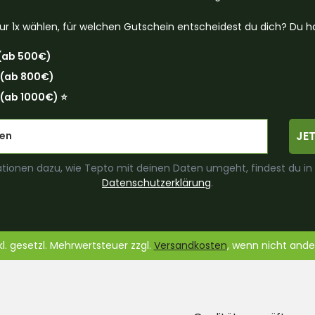
ur 1x wählen, für welchen Gutschein entscheidest du dich? Du ha
(ab 500€)
 (ab 800€)
(ab 1000€) ⭐️
JE
tionen dazu, wie Tepto mit deinen Daten umgeht, findest du in
Datenschutzerklärung
.
nkl. gesetzl. Mehrwertsteuer zzgl.
Versandkosten
, wenn nicht and