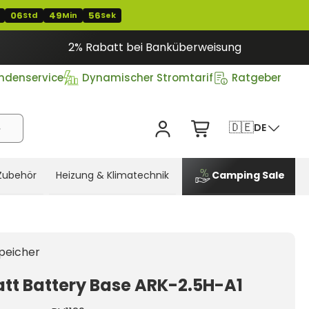
06
49
56
Std
Min
Sek
2% Rabatt bei Banküberweisung
ndenservice
Dynamischer Stromtarif
Ratgeber
🇩🇪
DE
Zubehör
Heizung & Klimatechnik
Camping Sale
peicher
tt Battery Base ARK-2.5H-A1