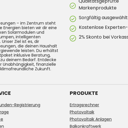
Qualitätsgeprüfte
Markenprodukte
Sorgfältig ausgewählt
lösungen – im Zentrum steht
Kostenlose Experten
e Energien bieten wir dir eine
arken Solarmodulen und
2% Skonto bei Vorkas
umpen, intelligenten
ser Ziel ist es, dir
Lösungen, die deinen Haushalt
rgiewende leisten. Du erhältst
tpaket inklusive Beratung,
g zu deinem Bedarf. Entdecke
 Unabhängigkeit, finanzielle
 klimafreundliche Zukunft.
VICE
PRODUKTE
unden-Registrierung
Ertragsrechner
rage
Photovoltaik
ce
Photovoltaik Anlagen
en
Balkonkraftwerk